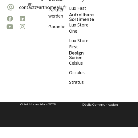
an
contact@arthomealu.fr
Lux Fast
Partner
Aufrollbare
werden
Sortimente
Lux Store
Garantie
One
Lux Store
First
Design-
Serien
Celsius
Occulus
Stratus
© Art Home Alu – 2026
Déclic Communication