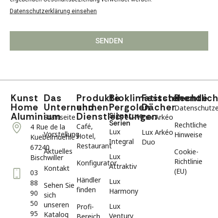
Datenschutzerklärung einsehen
SENDEN
Kunst
Das
Produkte
Bioklimatische
Feststehende
Rechtlic
Home
Unternehmen
und
Pergolen
Dächer
Datenschutze
Aluminium
Dienstleistungen
Signature-
Startseite
Lux Arkéo
Serien
Rechtliche
Café,
4 Rue de la
Lux
Lux Arkéo
Vorstellung
Hinweise
Hotel,
Kuebelmuehle
Integral
Duo
Restaurant
67240
Aktuelles
Cookie-
Lux
Bischwiller
Richtlinie
Konfigurator
Attraktiv
Kontakt
(EU)
03
Händler
Lux
88
Sehen Sie
finden
Harmony
90
sich
50
unseren
Lux
Profi-
95
Katalog
Ventury
Bereich