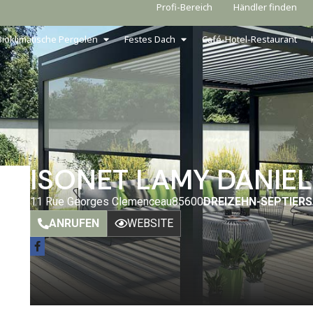
Profi-Bereich
Händler finden
Bioklimatische Pergolen
Festes Dach
Café-Hotel-Restaurant
ISONET LAMY DANIEL
11 Rue Georges Clemenceau
85600
DREIZEHN-SEPTIERS
ANRUFEN
WEBSITE