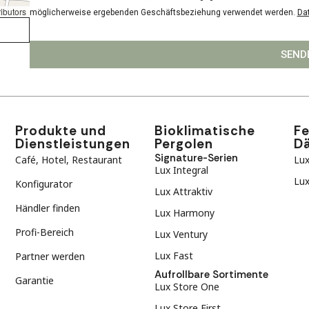
ibutors
möglicherweise ergebenden Geschäftsbeziehung verwendet werden.
Da
SEND
Produkte und
Bioklimatische
F
Dienstleistungen
Pergolen
D
Signature-Serien
Café, Hotel, Restaurant
Lux
Lux Integral
Lux
Konfigurator
Lux Attraktiv
Händler finden
Lux Harmony
Profi-Bereich
Lux Ventury
Lux Fast
Partner werden
Aufrollbare Sortimente
Garantie
Lux Store One
Lux Store First