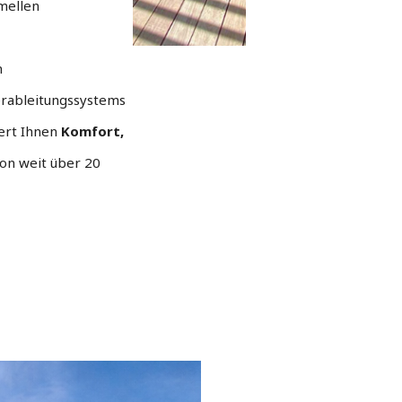
mellen
n
rableitungssystems
iert Ihnen
Komfort,
on weit über 20