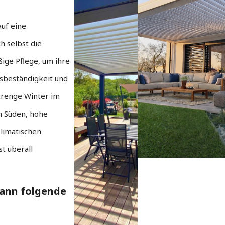
auf eine
h selbst die
ige Pflege, um ihre
sbeständigkeit und
trenge Winter im
m Süden, hohe
klimatischen
t überall
kann folgende