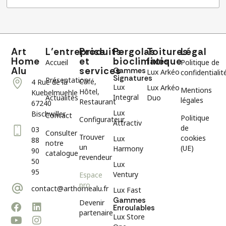
Art
L’entreprise
Produits
Pergolas
Toitures
Légal
Home
et
bioclimatique
fixes
Accueil
Politique de
Alu
services
Gammes
Lux Arkéo
confidentialit
Signatures
Présentation
Café,
4 Rue de la
Lux
Lux Arkéo
Mentions
Hôtel,
Kuebelmuehle
Integral
Actualités
Duo
légales
Restaurant
67240
Lux
Bischwiller
Contact
Politique
Configurateur
Attractiv
de
03
Consulter
Trouver
cookies
Lux
88
notre
un
(UE)
Harmony
90
catalogue
revendeur
50
Lux
95
Ventury
Espace
pro
contact@arthomealu.fr
Lux Fast
Gammes
Devenir
Enroulables
partenaire
Lux Store