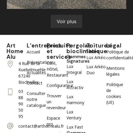
Voir plus
Art
L’entreprise
Produits
Pergolas
Toitures
Légal
Home
et
bioclimatique
fixes
Accueil
Politique de
Alu
services
Gammes
Lux Arkéo
confidentialit
Signatures
Présentation
Café,
4 Rue de la
Lux
Lux Arkéo
Mentions
Hôtel,
Kuebelmuehle
Integral
Actualités
Duo
légales
Restaurant
67240
Lux
Bischwiller
Contact
Politique
Configurateur
Attractiv
de
03
Consulter
Trouver
cookies
Lux
88
notre
un
(UE)
Harmony
90
catalogue
revendeur
50
Lux
95
Ventury
Espace
pro
contact@arthomealu.fr
Lux Fast