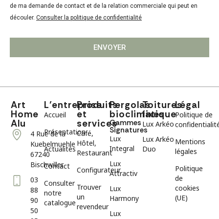
de ma demande de contact et de la relation commerciale qui peut en
découler.
Consulter la politique de confidentialité
ENVOYER
Art
L’entreprise
Produits
Pergolas
Toitures
Légal
Home
et
bioclimatique
fixes
Accueil
Politique de
Alu
services
Gammes
Lux Arkéo
confidentialit
Signatures
Présentation
Café,
4 Rue de la
Lux
Lux Arkéo
Mentions
Hôtel,
Kuebelmuehle
Integral
Actualités
Duo
légales
Restaurant
67240
Lux
Bischwiller
Contact
Politique
Configurateur
Attractiv
de
03
Consulter
Trouver
cookies
Lux
88
notre
un
(UE)
Harmony
90
catalogue
revendeur
50
Lux