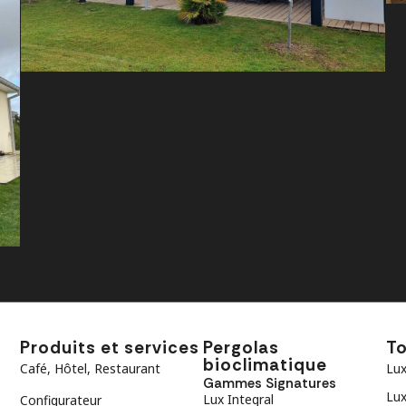
Produits et services
Pergolas
To
bioclimatique
Café, Hôtel, Restaurant
Lux
Gammes Signatures
Lux
Lux Integral
Configurateur