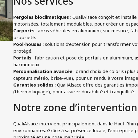
Nos services
Pergolas bioclimatiques
: QualiAlsace conçoit et instal
motorisées, totalement modulables, pour créer un espace
Carports
: abris véhicules en aluminium, sur mesure, fabr
propriété.
Pool-houses
: solutions d’extension pour transformer vot
protégé.
Portails
: fabrication et pose de portails en aluminium, 
harmonieux.
Personnalisation avancée
: grand choix de coloris (plus 
capteurs météo, brise-vue), pour un rendu à votre image
Garanties solides
: QualiAlsace offre des garanties import
(thermolaquage), pour assurer durabilité et tranquillité.
Notre zone d’intervention
QualiAlsace intervient principalement dans le Haut-Rhin
environnantes. Grâce à sa présence locale, l’entreprise pe
proximité et une pose maîtrisée.