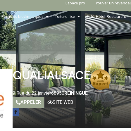
Espace pro
Trouver un revende
Pergolas bioclimatiques
Toiture fixe
Café-Hôtel-Restaurant
QUALIALSACE
9 Rue du 22 janvier
68950
REININGUE
APPELER
SITE WEB