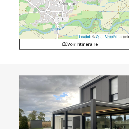
Leaflet
|
©
OpenStreetMap
contr
Voir l'itinéraire