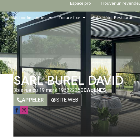
Espace pro
Trouver un revende
Pergolas bioclimatiques
Toiture fixe
Café-Hôtel-Restaurant
SARL BUREL DAVID
3bis rue du 19 mars 1962
22350
CAULNES
APPELER
SITE WEB