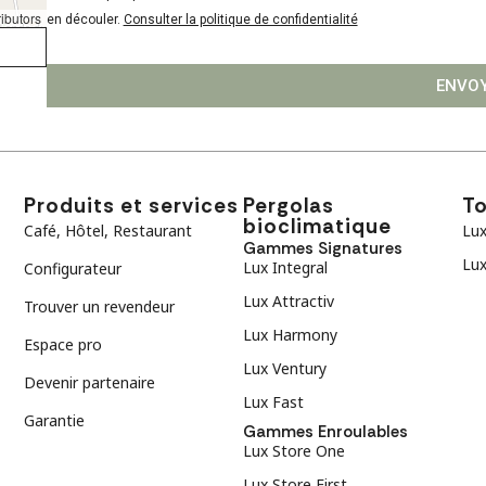
ibutors
en découler.
Consulter la politique de confidentialité
ENVO
Produits et services
Pergolas
To
bioclimatique
Café, Hôtel, Restaurant
Lux
Gammes Signatures
Lux
Lux Integral
Configurateur
Lux Attractiv
Trouver un revendeur
Lux Harmony
Espace pro
Lux Ventury
Devenir partenaire
Lux Fast
Garantie
Gammes Enroulables
Lux Store One
Lux Store First